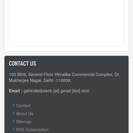
CONTACT US
103 B5/6, Second Floor Himalika Commercial Complex, Dr.
Mukherjee Nagar, Delhi -110009;
Email :
gshindiedutech [at] gmail [dot] com
FOOTER
Contact
MENU
About Us
Sitemap
RSS Subscription