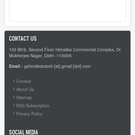
CONTACT US
103 B5/6, Second Floor Himalika Commercial Complex, Dr.
Mukherjee Nagar, Delhi -110009;
Email :
gshindiedutech [at] gmail [dot] com
FOOTER
Contact
MENU
About Us
Sitemap
RSS Subscription
Privacy Policy
SOCIAL MEDIA