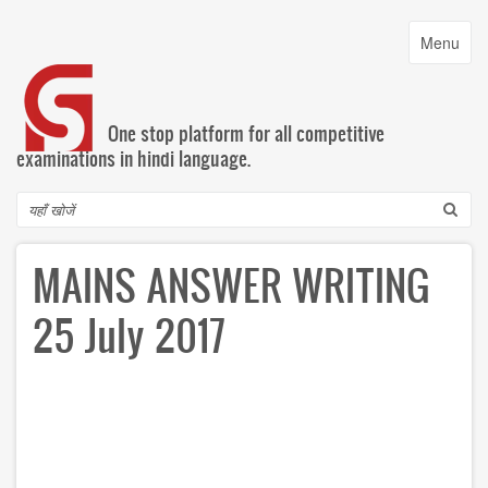
Skip
to
Toggle
Menu
main
navigatio
content
One stop platform for all competitive
examinations in hindi language.
Search
MAINS ANSWER WRITING
25 July 2017