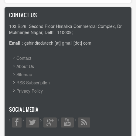
CONTACT US
103 B5/6, Second Floor Himalika Commercial Complex, Dr.
Mukherjee Nagar, Delhi -110009;
Email :
gshindiedutech [at] gmail [dot] com
FOOTER
Contact
MENU
About Us
Sitemap
RSS Subscription
Privacy Policy
SOCIAL MEDIA