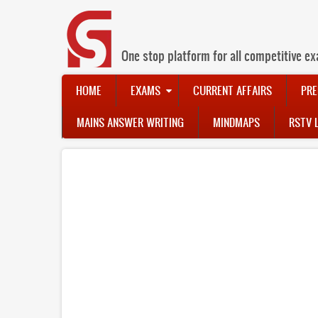
Skip
to
main
content
One stop platform for all competitive ex
Main
HOME
EXAMS
CURRENT AFFAIRS
PRE
navigation
MAINS ANSWER WRITING
MINDMAPS
RSTV 