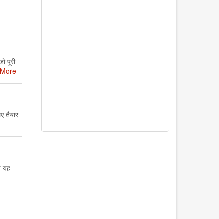
ो पूरी
 More
िए तैयार
ीच यह