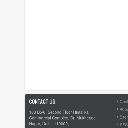
CONTACT US
FOOTER
Cont
MENU
Abou
103 B5/6, Second Floor Himalika
Sit
Commercial Complex, Dr. Mukherjee
Nagar, Delhi -110009;
RSS 