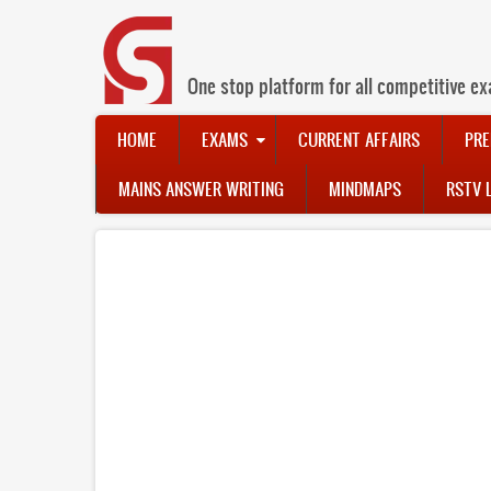
Skip
to
main
content
One stop platform for all competitive ex
Main
HOME
EXAMS
CURRENT AFFAIRS
PRE
navigation
MAINS ANSWER WRITING
MINDMAPS
RSTV 