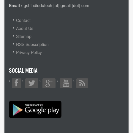
Email :
gshindiedutech [at] gmail [dot] com
FOOTER
Contact
MENU
About Us
Sitemap
RSS Subscription
Privacy Policy
SOCIAL MEDIA