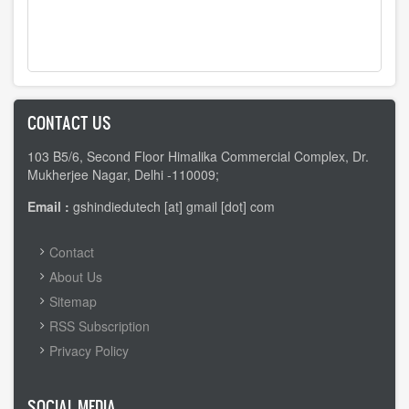
CONTACT US
103 B5/6, Second Floor Himalika Commercial Complex, Dr.
Mukherjee Nagar, Delhi -110009;
Email :
gshindiedutech [at] gmail [dot] com
FOOTER
Contact
MENU
About Us
Sitemap
RSS Subscription
Privacy Policy
SOCIAL MEDIA