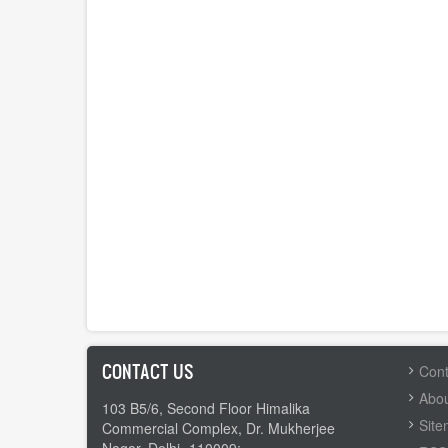
CONTACT US
FOOTER
Cont
MENU
Abou
103 B5/6, Second Floor Himalika
Sit
Commercial Complex, Dr. Mukherjee