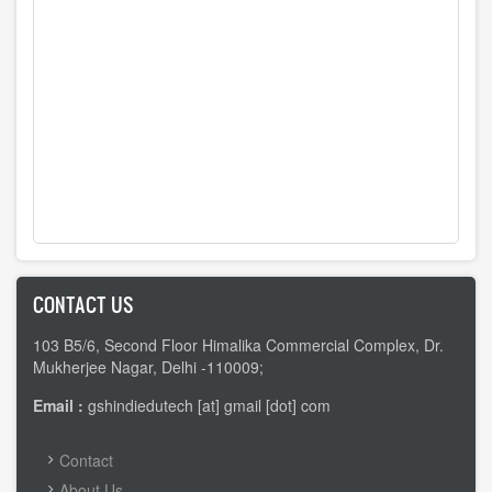
CONTACT US
103 B5/6, Second Floor Himalika Commercial Complex, Dr.
Mukherjee Nagar, Delhi -110009;
Email :
gshindiedutech [at] gmail [dot] com
FOOTER
Contact
MENU
About Us