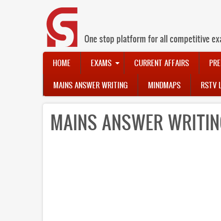
Skip
to
main
content
One stop platform for all competitive ex
Main
HOME
EXAMS
CURRENT AFFAIRS
PRE
navigation
MAINS ANSWER WRITING
MINDMAPS
RSTV 
MAINS ANSWER WRITING