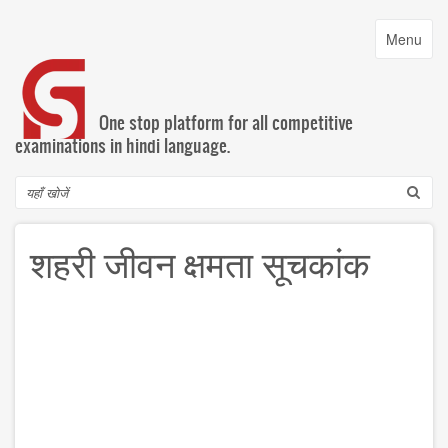
Skip
to
Toggle
Menu
main
navigatio
content
One stop platform for all competitive
examinations in hindi language.
Search
शहरी जीवन क्षमता सूचकांक