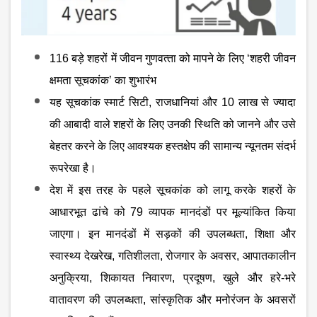
116 बड़े शहरों में जीवन गुणवत्‍ता को मापने के लिए ‘शहरी जीवन
क्षमता सूचकांक’ का शुभारंभ
यह सूचकांक स्‍मार्ट सिटी
, राजधानियां और 10 लाख से ज्‍यादा
की आबादी वाले शहरों के लिए उनकी स्थिति को जानने और उसे
बेहतर करने के लिए आवश्‍यक हस्‍तक्षेप की सामान्‍य न्‍यूनतम संदर्भ
रूपरेखा है।
देश में इस तरह के पहले सूचकांक को लागू करके शहरों के
आधारभूत ढांचे को
79 व्‍यापक मानदंडों पर मूल्‍यांकित किया
जाएगा। इन मानदंडों में सड़कों की उपलब्‍धता, शिक्षा और
स्‍वास्‍थ्‍य देखरेख, गति‍शीलता, रोजगार के अवसर, आपातकालीन
अनुक्रिया, शिकायत निवारण, प्रदूषण, खुले और हरे-भरे
वातावरण की उपलब्‍धता, सांस्‍कृतिक और मनोरंजन के अवसरों