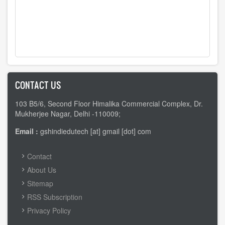
CONTACT US
103 B5/6, Second Floor Himalika Commercial Complex, Dr.
Mukherjee Nagar, Delhi -110009;
Email :
gshindiedutech [at] gmail [dot] com
FOOTER
Contact
MENU
About Us
Sitemap
RSS Subscription
Privacy Policy