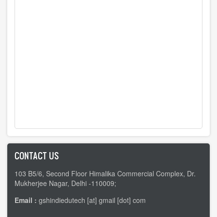
CONTACT US
103 B5/6, Second Floor Himalika Commercial Complex, Dr.
Mukherjee Nagar, Delhi -110009;
Email :
gshindiedutech [at] gmail [dot] com