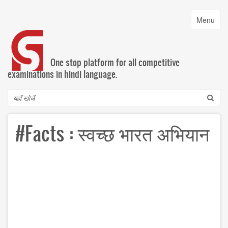
Skip
to
Toggle
Menu
main
navigatio
content
One stop platform for all competitive
examinations in hindi language.
Search
#Facts : स्‍वच्‍छ भारत अभियान