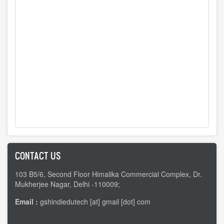
CONTACT US
103 B5/6, Second Floor Himalika Commercial Complex, Dr.
Mukherjee Nagar, Delhi -110009;
Email :
gshindiedutech [at] gmail [dot] com