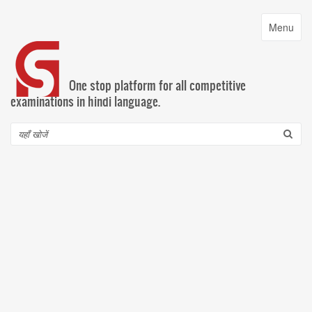
Skip
to
Toggle
Menu
main
navigatio
content
One stop platform for all competitive
examinations in hindi language.
Search