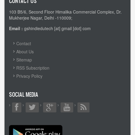
CONTACT US
103 B5/6, Second Floor Himalika Commercial Complex, Dr.
Mukherjee Nagar, Delhi -110009;
Email :
gshindiedutech [at] gmail [dot] com
FOOTER
Contact
MENU
About Us
Sitemap
RSS Subscription
Privacy Policy
SOCIAL MEDIA