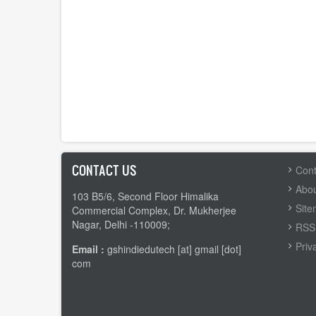
CONTACT US
FOOTER
Cont
MENU
Abou
103 B5/6, Second Floor Himalika
Sit
Commercial Complex, Dr. Mukherjee
Nagar, Delhi -110009;
RSS 
Priv
Email :
gshindiedutech [at] gmail [dot]
com