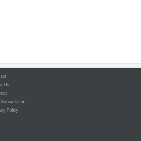
act
t Us
emap
Subscription
acy Policy