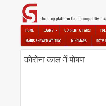
Skip
to
main
content
One stop platform for all competitive ex
Main
HOME
EXAMS
CURRENT AFFAIRS
PRE
navigation
MAINS ANSWER WRITING
MINDMAPS
RSTV 
कोराेना काल में पोषण