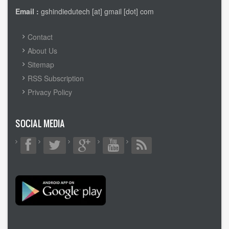
Email :
gshindiedutech [at] gmail [dot] com
FOOTER
Contact
MENU
About Us
Sitemap
RSS Subscription
Privacy Policy
SOCIAL MEDIA