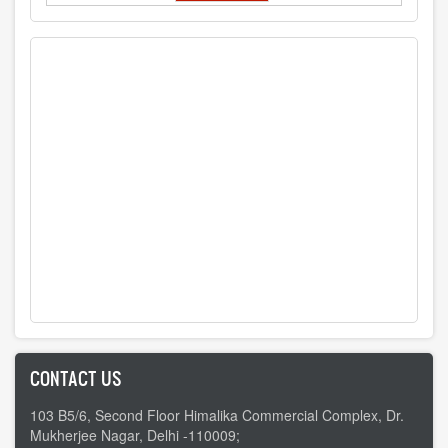
CONTACT US
103 B5/6, Second Floor Himalika Commercial Complex, Dr.
Mukherjee Nagar, Delhi -110009;