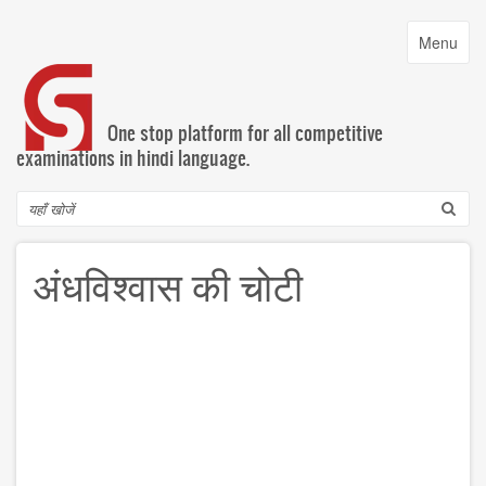
Skip
to
Toggle
Menu
main
navigatio
content
One stop platform for all competitive
examinations in hindi language.
Search
अंधविश्वास की चोटी