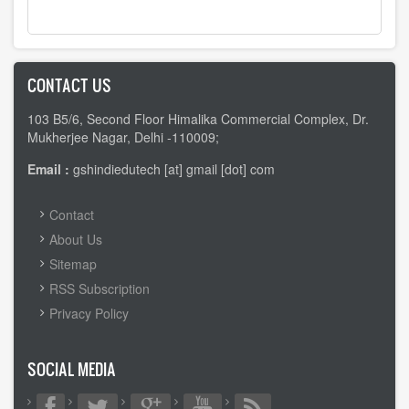
CONTACT US
103 B5/6, Second Floor Himalika Commercial Complex, Dr.
Mukherjee Nagar, Delhi -110009;
Email :
gshindiedutech [at] gmail [dot] com
FOOTER
Contact
MENU
About Us
Sitemap
RSS Subscription
Privacy Policy
SOCIAL MEDIA