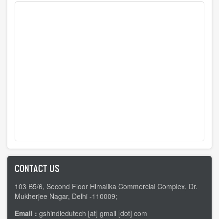
CONTACT US
103 B5/6, Second Floor Himalika Commercial Complex, Dr.
Mukherjee Nagar, Delhi -110009;
Email :
gshindiedutech [at] gmail [dot] com