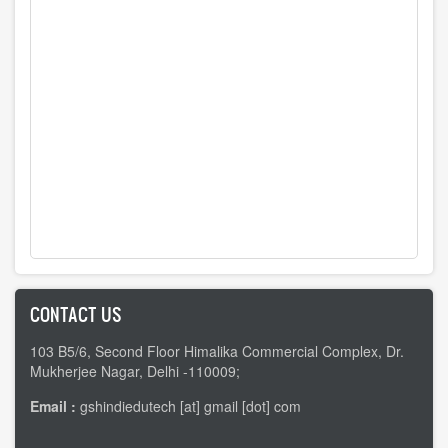
CONTACT US
103 B5/6, Second Floor Himalika Commercial Complex, Dr.
Mukherjee Nagar, Delhi -110009;
Email :
gshindiedutech [at] gmail [dot] com