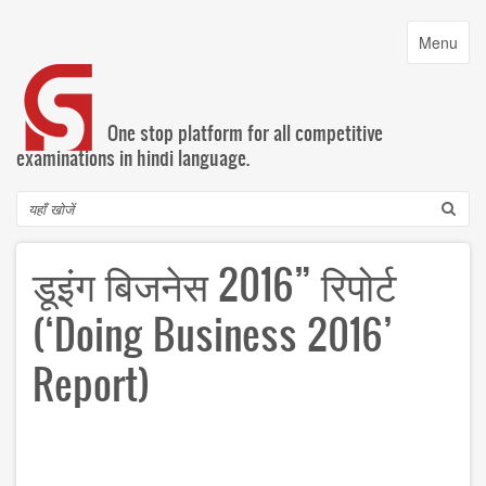
Skip
to
Toggle
Menu
main
navigatio
content
One stop platform for all competitive
examinations in hindi language.
Search
डूइंग बिजनेस 2016” रिपोर्ट
(‘Doing Business 2016’
Report)