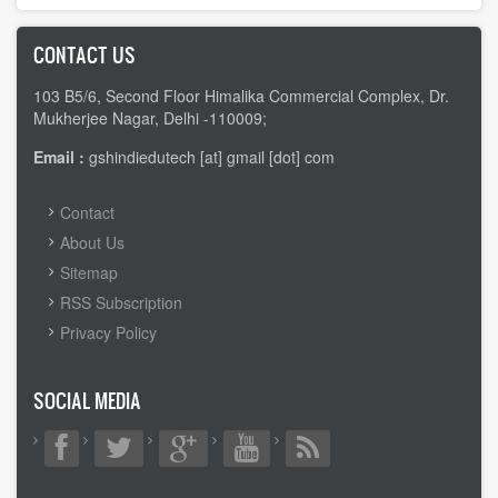
CONTACT US
103 B5/6, Second Floor Himalika Commercial Complex, Dr.
Mukherjee Nagar, Delhi -110009;
Email :
gshindiedutech [at] gmail [dot] com
FOOTER
Contact
MENU
About Us
Sitemap
RSS Subscription
Privacy Policy
SOCIAL MEDIA