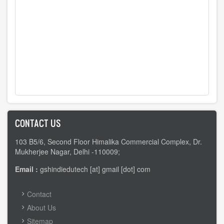
CONTACT US
103 B5/6, Second Floor Himalika Commercial Complex, Dr.
Mukherjee Nagar, Delhi -110009;
Email :
gshindiedutech [at] gmail [dot] com
FOOTER
Contact
MENU
About Us
Sitemap