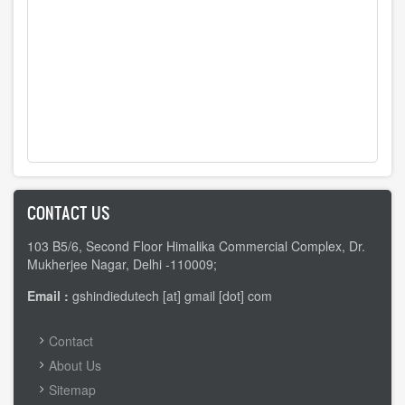
CONTACT US
103 B5/6, Second Floor Himalika Commercial Complex, Dr.
Mukherjee Nagar, Delhi -110009;
Email :
gshindiedutech [at] gmail [dot] com
FOOTER
Contact
MENU
About Us
Sitemap