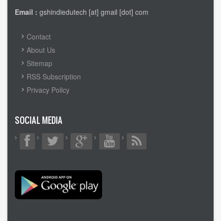
Email :
gshindiedutech [at] gmail [dot] com
FOOTER
Contact
MENU
About Us
Sitemap
RSS Subscription
Privacy Policy
SOCIAL MEDIA