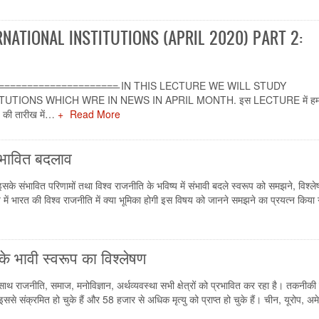
NATIONAL INSTITUTIONS (APRIL 2020) PART 2:
=̵=̵=̵=̵=̵=̵=̵=̵=̵=̵=̵=̵=̵=̵=̵=̵=̵=̵=̵=̵=̵=̵=̵=̵=̵=̵ IN THIS LECTURE WE WILL STUDY
TIONS WHICH WRE IN NEWS IN APRIL MONTH. इस LECTURE में हम राष्
 आज की तारीख में…
Read More
संभावित बदलाव
 इसके संभावित परिणामों तथा विश्व राजनीति के भविष्य में संभावी बदले स्वरूप को समझने, विश्ल
में भारत की विश्व राजनीति में क्या भूमिका होगी इस विषय को जानने समझने का प्रयत्न किया ग
 के भावी स्वरूप का विश्लेषण
थ राजनीति, समाज, मनोविज्ञान, अर्थव्यवस्था सभी क्षेत्रों को प्रभावित कर रहा है। तकनीकी
ससे संक्रमित हो चुके हैं और 58 हजार से अधिक मृत्यु को प्राप्त हो चुके हैं। चीन, यूरोप, अम