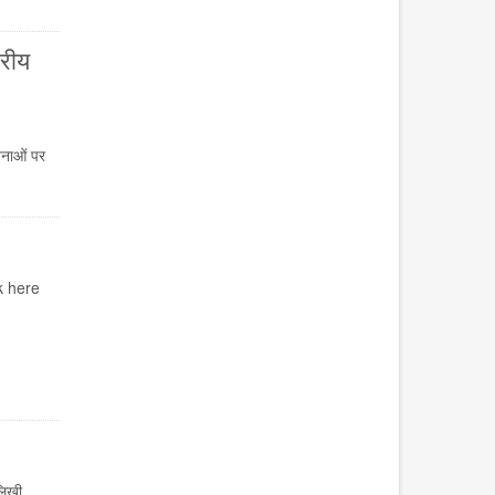
रीय
जनाओं पर
k here
 लिखी