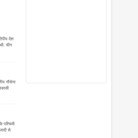
ोपीय देश
 थी. चीन
तीय नौसेना
निकासी
े पश्चिमी
जादी से