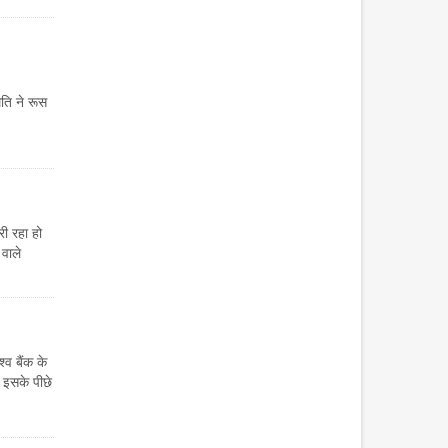
िति ने रूस
ी रहा हो
वाले
्व बैंक के
। इसके पीछे