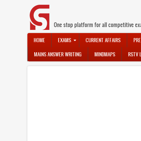
Skip
to
main
content
One stop platform for all competitive ex
Main
HOME
EXAMS
CURRENT AFFAIRS
PRE
navigation
MAINS ANSWER WRITING
MINDMAPS
RSTV 