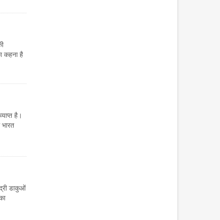
की
का कहना है
्याप्त है।
ं भारत
्री डाकुओं
 का