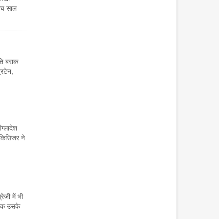
ांच साल
पति बराक
रिटेन,
ग्लादेश
किसिंजर ने
ेजी में भी
धिक उसके