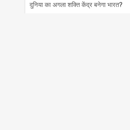
दुनिया का अगला शक्ति केंद्र बनेगा भारत?
इतिहासकार विलियम मैकनील ने शक्ति के चरित्र 
कम दिखती है कि ताकत को संगठित करने और अम
स्थायी भाव रखेगा। संक्षेप में,…
Read M
अमेरिकी दबाव और भारत (India America a
#Amar_Ujala अमेरिका नहीं चाहता कि भारत ईरान के
खिलाफ भारत पर प्रतिबंध लगाने का संकेत दे चुका है। य
के…
Read More
अगले
आर्टिकल
लोड करें