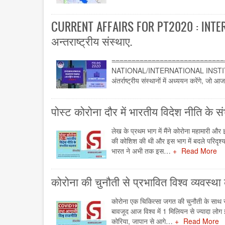
CURRENT AFFAIRS FOR PT2020 : INTER
अन्तराष्ट्रीय संस्थाए.
=̵=̵=̵=̵=̵=̵=̵=̵=̵=̵=̵=̵=̵=̵=̵=̵=̵=̵=̵=̵=̵=̵=̵
NATIONAL/INTERNATIONAL INSTITU
अंतर्राष्ट्रीय संस्थानों में अध्ययन करेंगे, जो
पोस्ट कोरोना दौर में भारतीय विदेश नीति के 
लेख के प्रथम भाग में मैंने कोरोना महामारी और
की कोशिश की थी और इस भाग में बदले परिदृश्य 
भारत ने अभी तक इस…
Read More
कोरोना की चुनौती से प्रभावित विश्व व्यवस्था
कोरोना एक चिकित्सा जगत की चुनौती के साथ सा
बावजूद आज विश्व में 1 मिलियन से ज्यादा लोग इ
कोरिया, जापान से आगे…
Read More