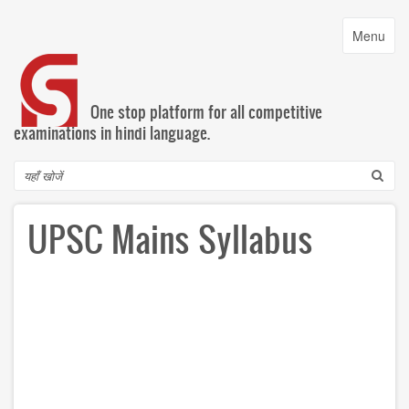
Skip
to
Toggle
Menu
main
navigatio
content
One stop platform for all competitive
examinations in hindi language.
Search
UPSC Mains Syllabus