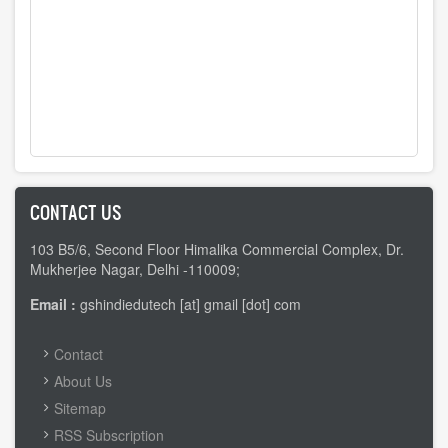
CONTACT US
103 B5/6, Second Floor Himalika Commercial Complex, Dr.
Mukherjee Nagar, Delhi -110009;
Email :
gshindiedutech [at] gmail [dot] com
FOOTER
Contact
MENU
About Us
Sitemap
RSS Subscription