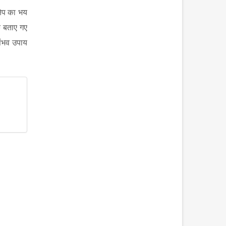
षेप का भय
े बताए गए
संभव उपाय