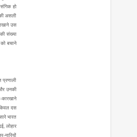
ासंगिक हो
त की असली
ारखाने उस
की संख्या
 को बचाने
त प्रणाली
्क और उनकी
ल-कारखाने
ो केवल दस
 सारे भारत
ढ़ई
,
लोहार
र-नारियों