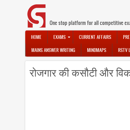
Skip
to
main
content
One stop platform for all competitive ex
Main
HOME
EXAMS
CURRENT AFFAIRS
PRE
navigation
MAINS ANSWER WRITING
MINDMAPS
RSTV 
रोजगार की कसौटी और वि