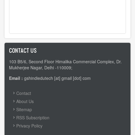
CONTACT US
103 B5/6, Second Floor Himalika Commercial Complex, Dr.
Mukherjee Nagar, Delhi -110009;
Email :
gshindiedutech [at] gmail [dot] com
FOOTER
Contact
MENU
About Us
Sitemap
RSS Subscription
Privacy Policy