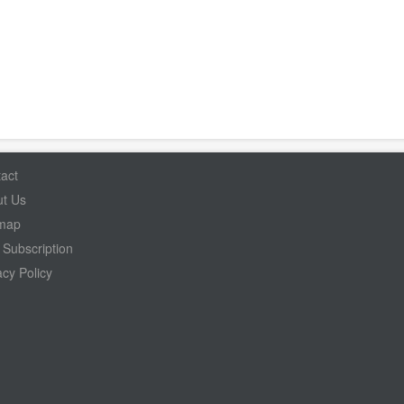
act
t Us
emap
Subscription
acy Policy