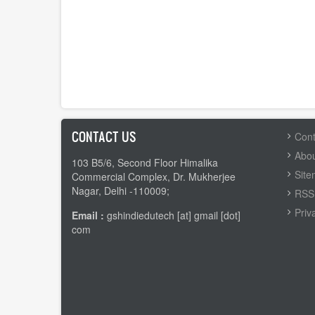
CONTACT US
FOOTER
Cont
MENU
Abou
103 B5/6, Second Floor Himalika
Sit
Commercial Complex, Dr. Mukherjee
Nagar, Delhi -110009;
RSS 
Priv
Email :
gshindiedutech [at] gmail [dot]
com