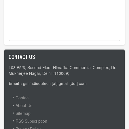
CONTACT US
103 B5/6, Second Floor Himalika Commercial Complex, Dr.
Mukherjee Nagar, Delhi -110009;
Email :
gshindiedutech [at] gmail [dot] com
FOOTER
Contact
MENU
About Us
Sitemap
RSS Subscription
Privacy Policy