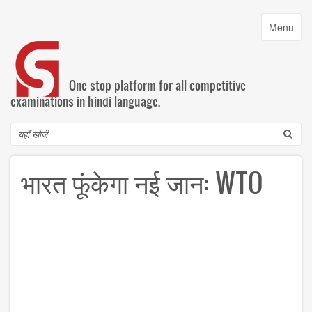
Skip
to
Toggle
Menu
main
navigatio
content
One stop platform for all competitive
examinations in hindi language.
Search
भारत फूंकेगा नई जान: WTO