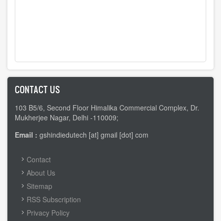
CONTACT US
103 B5/6, Second Floor Himalika Commercial Complex, Dr.
Mukherjee Nagar, Delhi -110009;
Email :
gshindiedutech [at] gmail [dot] com
FOOTER
Contact
MENU
About Us
Sitemap
RSS Subscription
Privacy Policy