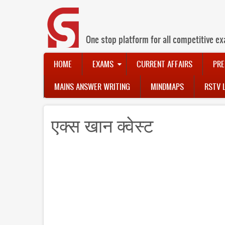
Skip
to
main
content
One stop platform for all competitive ex
Main
HOME
EXAMS
CURRENT AFFAIRS
PRE
navigation
MAINS ANSWER WRITING
MINDMAPS
RSTV 
एक्स खान क्वेस्ट