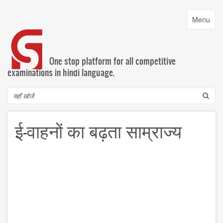
Skip
to
Toggle
Menu
main
navigatio
content
One stop platform for all competitive
examinations in hindi language.
Search
ई-वाहनों का बढ़ता साम्राज्य