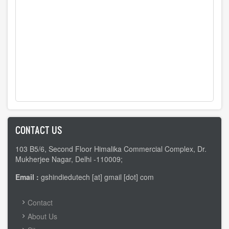
CONTACT US
103 B5/6, Second Floor Himalika Commercial Complex, Dr.
Mukherjee Nagar, Delhi -110009;
Email :
gshindiedutech [at] gmail [dot] com
FOOTER
Contact
MENU
About Us