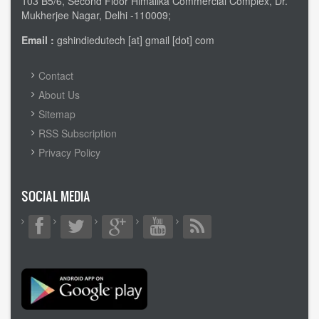
103 B5/6, Second Floor Himalika Commercial Complex, Dr.
Mukherjee Nagar, Delhi -110009;
Email :
gshindiedutech [at] gmail [dot] com
FOOTER
Contact
MENU
About Us
Sitemap
RSS Subscription
Privacy Policy
SOCIAL MEDIA