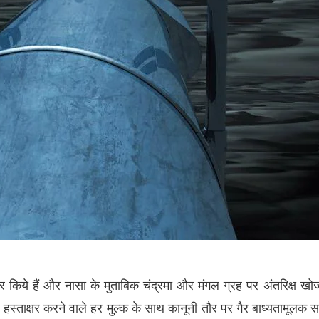
षर
किये
हैं
और
नासा
के
मुताबिक
चंद्रमा
और
मंगल
ग्रह
पर
अंतरिक्ष
खो
हस्ताक्षर
करने
वाले
हर
मुल्क
के
साथ
कानूनी
तौर
पर
गैर
बाध्यतामूलक
स