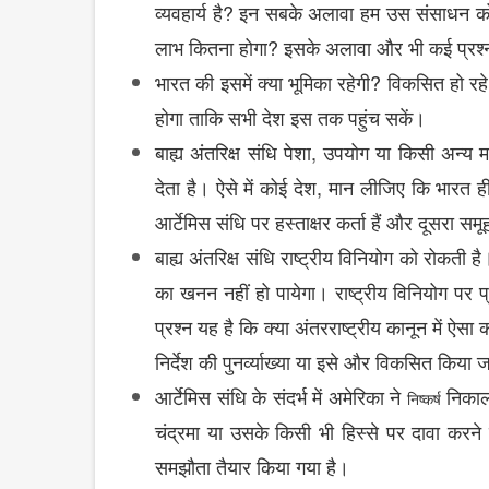
?
व्यवहार्य
है
इन
सबके
अलावा
हम
उस
संसाधन
क
?
लाभ
कितना
होगा
इसके
अलावा
और
भी
कई
प्रश्
?
भारत
की
इसमें
क्या
भूमिका
रहेगी
विकसित
हो
रहे
होगा
ताकि
सभी
देश
इस
तक
पहुंच
सकें।
,
बाह्य
अंतरिक्ष
संधि
पेशा
उपयोग
या
किसी
अन्य
म
,
देता
है।
ऐसे
में
कोई
देश
मान
लीजिए
कि
भारत
ह
आर्टेमिस
संधि
पर
हस्ताक्षर
कर्ता
हैं
और
दूसरा
समू
बाह्य
अंतरिक्ष
संधि
राष्ट्रीय
विनियोग
को
रोकती
है
का
खनन
नहीं हो पायेगा
। राष्ट्रीय
विनियोग
पर
प
प्रश्न
यह
है
कि
क्या
अंतरराष्ट्रीय
कानून
में
ऐसा
क
निर्देश
की
पुनर्व्याख्या
या
इसे
और
विकसित
किया
ज
आर्टेमिस
संधि
के
संदर्भ
में
अमेरिका
ने
निका
निष्कर्ष
चंद्रमा
या
उसके
किसी
भी
हिस्से
पर
दावा
करने
समझौता
तैयार
किया
गया
है।