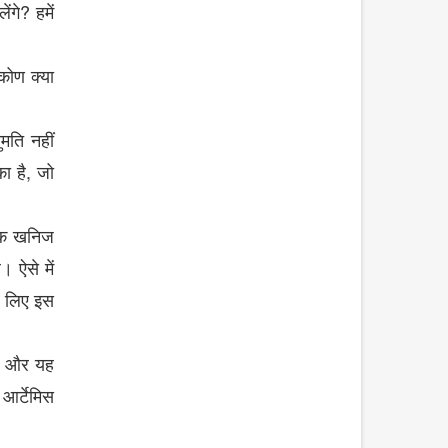
?
ेंगे
हमें
टिकोण
क्या
ुमति
नहीं
,
का
है
जो
क
खनिज
ै।
ऐसे
में
लिए
इस
और
यह
आर्टेमिस