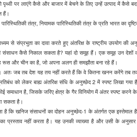
ो
पृथ्वी
पर
लाएंगे
कैसे
और
बाजार
में
बेचने
के
लिए
उन्हें
उत्पाद
में
कैसे
बदल
न
हैं।
,
पारिस्थितिकी
तंत्र
नियामक
पारिस्थितिकी
तंत्र
के
प्रति
भारत
का
दृष्
ाध्यम
से
संप्रभुता
का
दावा
करते
हुए
अंतरिक्ष
के
राष्ट्रीय
उपयोग
की
अन
?
ी
संसाधन
कैसे
निकाल
सकता
है
यहां
दो
समूह
हैं।
एक
समूह
उन
देशों
,
ह
रूस
और
चीन
का
है
जो
अपना
अलग
ही
समझौता
बना
रहे
हैं।
।
अतः
जब
तब
देश
यह
तय
नहीं
करते
हैं
कि
वे
कितना
खनन
करेंगे
तब
त
2
्रतिबंध
को
लेकर
बाह्य
अंतरिक्ष
संधि
के
अनुच्छेद
में
स्पष्ट
लिखा
गया
ह
,
ोई
समाधान
है
जिसके
जरिए
क्षेत्र
के
गैर
विनियोग
में
अंतर
स्पष्ट
करने
के
ा
सकता
है।
-
1
ला
है
कि
खनिज
संसाधनों
का
दोहन
अनुच्छेद
के
अंतर्गत
एक
इस्तेमाल
है
का
प्रस्ताव
नहीं
करता
है।
यह
उनकी
व्याख्या
है
और
उसी
के
अनुसार