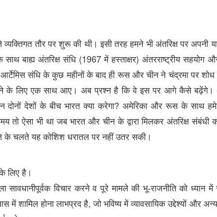
े
व्यक्तिगत
तौर
पर
शुरू
की
थी।
इसी
तरह
हमने
भी
अंतरिक्ष
पर
अपनी
या
(
1967
)
े
साथ
बाह्य
अंतरिक्ष
संधि
में
हस्ताक्षर
अंतरराष्ट्रीय
सहयोग
औ
आर्टेमिस
संधि
के
कुछ
महीनों
के
बाद
ही
रूस
और
चीन
ने
चंद्रमा
पर
शोध
े
के
लिए
एक
साथ
आए।
अब
प्रश्न
है
कि
वे
इस
पर
आगे
कैसे
बढ़ेंगे।
?
इन
दोनों
देशों
के
बीच
भारत
क्या
करेगा
अमेरिका
और
रूस
के
साथ
हम
मय
तो
ऐसा
भी
था
जब
भारत
और
चीन
के
द्वारा
मिलकर
अंतरिक्ष
संबंधी
क
ि
के
चलते
यह
कोशिश
धरातल
पर
नहीं
उतर
सकी।
के
लिए
है।
ला
सावधानीपूर्वक
विचार
करने
व
पूरे
मामले
की
भू-राजनीति
को
ध्यान
में
,
यास
में
शामिल
होना
लाभप्रद
है
जो
भविष्य
में
व्यावसायिक
उद्देश्यों
और
अन्