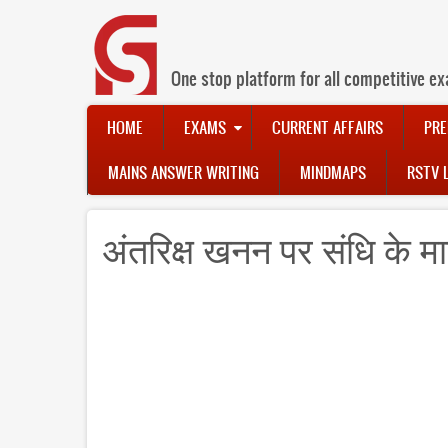
Skip
to
main
content
One stop platform for all competitive ex
Main
HOME
EXAMS
CURRENT AFFAIRS
PRE
navigation
MAINS ANSWER WRITING
MINDMAPS
RSTV 
अंतरिक्ष खनन पर संधि के मा