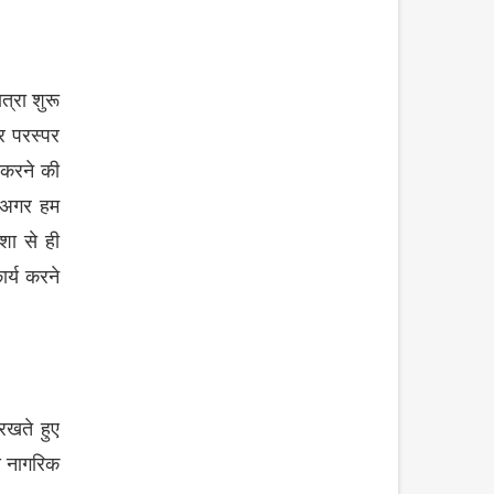
त्रा
शुरू
र
परस्पर
करने
की
अगर
हम
ेशा
से
ही
ार्य
करने
रखते
हुए
य
नागरिक