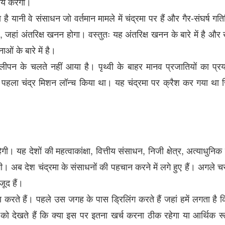
र्य
करेगा।
-
ा
है
यानी
वे
संसाधन
जो
वर्तमान
मामले
में
चंद्रमा
पर
हैं
और
गैर
संघर्ष
गति
,
जहां
अंतरिक्ष
खनन
होगा।
वस्तुतः
यह
अंतरिक्ष
खनन
के
बारे
में
है
और
नाओं
के
बारे
में
है।
लीपन
के
चलते
नहीं
आया
है।
पृथ्वी
के
बाहर
मानव
प्रजातियों
का
प्र
पहला
चंद्र
मिशन
लॉन्च
किया
था।
यह
चंद्रमा
पर
क्रैश
कर
गया
था
,
,
,
ेगी।
यह
देशों
की
महत्वाकांक्षा
वित्तीय
संसाधन
निजी
क्षेत्र
अत्याधुनिक
गी।
अब
देश
चंद्रमा
के
संसाधनों
की
पहचान
करने
में
लगे
हुए
हैं।
अगले
च
जूद
हैं।
ण
करते
हैं।
पहले
उस
जगह
के
पास
ड्रिलिंग
करते
हैं
जहां
हमें
लगता
है
क
को
देखते
हैं
कि
क्या
इस
पर
इतना
खर्च
करना
ठीक
रहेगा
या
आर्थिक
र