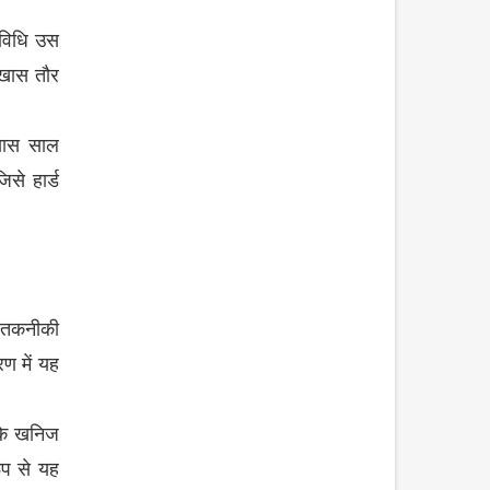
विधि
उस
खास
तौर
यास
साल
जिसे
हार्ड
तकनीकी
रण
में
यह
ि
खनिज
ूप
से
यह