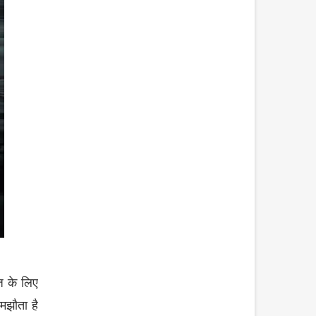
ज
के
लिए
मझौता
है