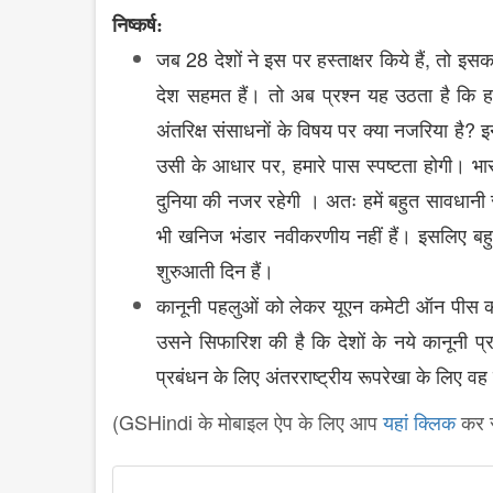
निष्कर्ष:
28
,
जब
देशों
ने
इस
पर
हस्ताक्षर
किये
हैं
तो
इसक
देश
सहमत
हैं।
तो
अब
प्रश्न
यह
उठता
है
कि
?
अंतरिक्ष
संसाधनों
के
विषय
पर
क्या
नजरिया
है
इ
,
उसी
के
आधार
पर
हमारे
पास
स्पष्टता
होगी।
भा
दुनिया
की
नजर
रहेगी
।
अतः
हमें
बहुत
सावधानी
भी
खनिज
भंडार
नवीकरणीय
नहीं
हैं।
इसलिए
बह
शुरुआती
दिन
हैं।
कानूनी
पहलुओं
को
लेकर
यूएन
कमेटी
ऑन
पीस
उसने
सिफारिश
की
है
कि
देशों
के
नये
कानूनी
प्
प्रबंधन
के
लिए
अंतरराष्ट्रीय
रूपरेखा
के
लिए
वह
(GSHindi के मोबाइल ऐप के लिए आप
यहां क्लिक
कर स