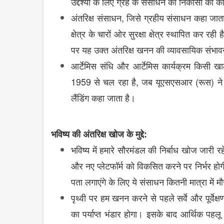
उद्देश्यों
के
लिए
ग्रह
के
संसाधन
की
निकासी
का
का
,
अंतरिक्ष
संसाधन
जिसे
ग्रहीय
संसाधन
कहा
जात
क्षेत्र
के
चारों
ओर
सुरक्षा
क्षेत्र
स्थापित
कर
रही
है
पर
यह
उक्त
अंतरिक्ष
खनन
की
व्यावसायिक
संभाव
आर्टेमिस
संधि
और
आर्टेमिस
कार्यक्रम
किसी
खा
1959
,
(
)
से
चल
रहा
है
जब
यूएसएसआर
रूस
ने
लैंडिंग
कहा
जाता
है।
भविष्य
की
अंतरिक्ष
खोज के मुद्दे:
भविष्य
में
हमारे
सौरमंडल
की
निर्बाध
खोज
जारी
रह
और
नए
प्लेटफॉर्म
को
विकसित
करने
पर
निर्भर
हो
पता
लगाएंगे
के
लिए
ये
संसाधन
कितनी
मात्रा
में
मौ
पृथ्वी
पर
हम
खनन
करने
से
पहले
सर्वे
और
पूर्वेक्ष
का
पर्याप्त
भंडार
होगा।
इसके
बाद
आर्थिक
पहलू