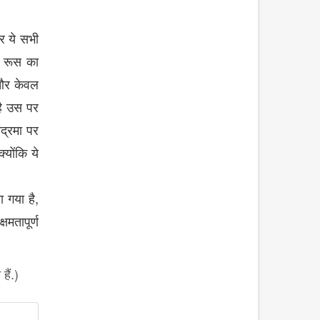
र
ये
सभी
रूस
का
और
केवल
ै
उस
पर
ंद्रमा
पर
क्योंकि
ये
,
ा
गया
है
क्षमतापूर्ण
ैं.)