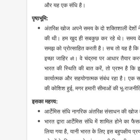
और
यह
एक
संधि
है।
पृष्ठभूमि:
अंतरिक्ष
खोज
अपने
समय
के
दो
शक्तिशाली
देशों
न
की
थी।
हम
खुद
ही
सबकुछ
कर
रहे
थे।
समय
क
समझ
को
प्रोत्साहित
करती
है।
सच
तो
यह
है
कि
इच्छा
जाहिर
।
वे
चंद्रमा
पर आधार तैयार
करन
की
,
भारत
की
स्थिति
की
बात
करें
तो
प्रश्न
है
कि
कार्यात्मक
और
सहयोगात्मक
संबंध
रहा
है।
एक
स
,
की
कोशिश
हुई
मगर
हमारी
सीमाओं
की
भू-राजनीत
:
इसका महत्त्व
आर्टेमिस
संधि
नागरिक
अंतरिक्ष
संसाधन
की
खोज
भारत
द्वारा
आर्टेमिस
संधि
में
शामिल
होने
का
फैस
,
लिया
गया
है
यानी
भारत
के
लिए
इस
बहुपक्षीय
प्र