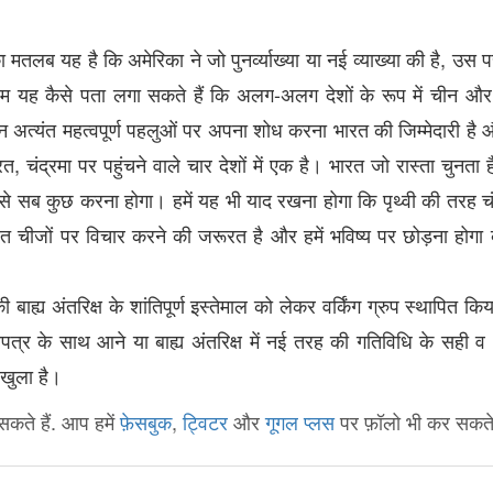
,
ा
मतलब
यह
है
कि
अमेरिका
ने
जो
पुनर्व्याख्या
या
नई
व्याख्या
की
है
उस
प
-
हम
यह
कैसे
पता
लगा
सकते
हैं
कि
अलग
अलग
देशों
के
रूप
में
चीन
और
न
अत्यंत
महत्वपूर्ण
पहलुओं
पर
अपना
शोध
करना
भारत
की
जिम्मेदारी
है
,
रत
चंद्रमा
पर
पहुंचने
वाले
चार
देशों
में
एक
है।
भारत
जो
रास्ता
चुनता
ह
से
सब
कुछ
करना
होगा।
हमें
यह
भी
याद
रखना
होगा
कि
पृथ्वी
की
तरह
च
ुत
चीजों
पर
विचार
करने
की
जरूरत
है
और
हमें
भविष्य
पर
छोड़ना
होगा
की
बाह्य
अंतरिक्ष
के
शांतिपूर्ण
इस्तेमाल
को
लेकर
वर्किंग
ग्रुप
स्थापित
किय
रपत्र
के
साथ
आने
या
बाह्य
अंतरिक्ष
में
नई
तरह
की
गतिविधि
के
सही
व
खुला
है।
कते हैं. आप हमें
फ़ेसबुक
,
ट्विटर
और
गूगल प्लस
पर फ़ॉलो भी कर सकते ह