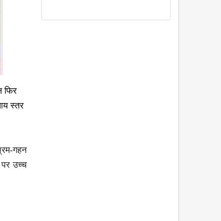
िन फिर
आय स्तर
श्रम-गहन
े पर उच्च