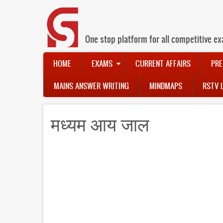
Skip
to
main
content
One stop platform for all competitive ex
Main
HOME
EXAMS
CURRENT AFFAIRS
PRE
navigation
MAINS ANSWER WRITING
MINDMAPS
RSTV 
मध्यम आय जाल