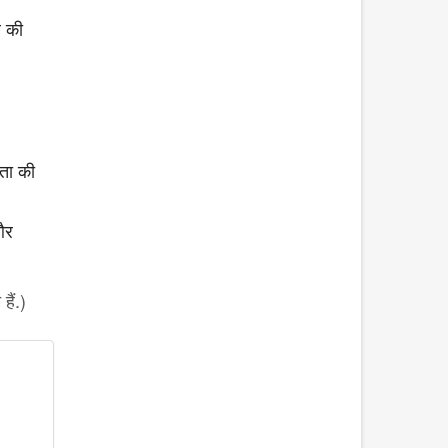
र की
धता की
 और
ैं.)