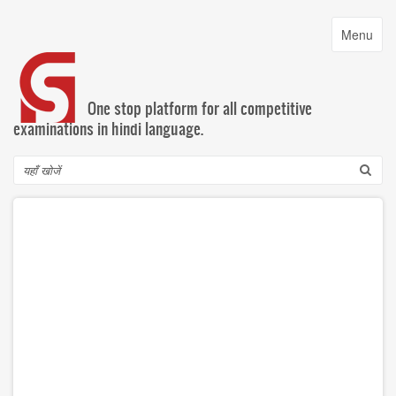
Skip
to
Toggle
Menu
main
navigatio
content
One stop platform for all competitive
examinations in hindi language.
Search