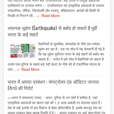
लिए राष्ट्रीय आपदा मोचन बल :एनडीआरएफ: कई प्रांतों में प्रमुख औद्योगिक
प्रतिष्ठानों पर अभ्यास करेगा। - एनडीआरएफ को प्राकृतिक आपदाओं के अलावा
रासायनिक, जैविक, रेडियोधर्मी और परमाणु :सीबीआरएन: हादसों की किसी भी
स्थिति से निपटने की…
Read More
भयानक भूकंप (Earthquake) से बर्बाद हो सकते हैं पूर्वी
भारत के कई शहर!
वैज्ञानिकों के मुताबिक, बांग्‍लादेश के नीचे एक भयंकर
भूकंप बन रहा है। एक नए शोध में यह चेतावनी दी गई है
कि यह भूकंप पूर्वोत्‍तर भारत के कई शहरों को बर्बाद कर
सकता है। जर्नल में छपे शोध में वैज्ञानिकों का कहना है
उनके पास दुनिया के सबसे बड़े नदी डेल्‍टा के नीचे की दो टेक्‍टॉनिक प्‍लेट्स के
पास…
Read More
भारत में आपदा प्रबंधन : कंपट्रोलर एंड ऑडिटर जनरल
(कैग) की रिपोर्ट
=>​भारत में संभावनाएं ज्यादा - भारत, दुनिया के उन देशों में शामिल है, जहां
प्राकृतिक आपदाओं का खतरा यहां की 1.2 अरब आबादी पर मंडराता रहता है।
देश के कई इलाके तो इस लिहाज से बेहद संवेदनशील हैं, इसके बावजूद देश का
आपदा प्रबंधन बेहद खराब स्थिति में है। - आपदा प्रबंधन पर आई कंपट्रोलर एंड