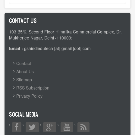
CONTACT US
103 B5/6, Second Floor Himalika Commercial Complex, Dr.
Mukherjee Nagar, Delhi -110009;
Email :
gshindiedutech [at] gmail [dot] com
FOOTER
Contact
MENU
About Us
Sitemap
RSS Subscription
Privacy Policy
SOCIAL MEDIA