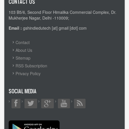
CONTACT US
103 B5/6, Second Floor Himalika Commercial Complex, Dr.
Mukherjee Nagar, Delhi -110009;
Email :
gshindiedutech [at] gmail [dot] com
FOOTER
Contact
MENU
About Us
Sitemap
RSS Subscription
Privacy Policy
SOCIAL MEDIA