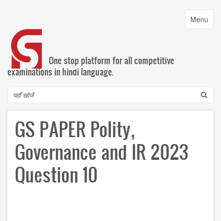
Skip
to
Toggle
Menu
main
navigatio
content
One stop platform for all competitive
examinations in hindi language.
Search
GS PAPER Polity,
Governance and IR 2023
Question 10