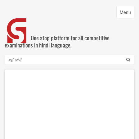
Skip
to
Toggle
Menu
main
navigatio
content
One stop platform for all competitive
examinations in hindi language.
Search