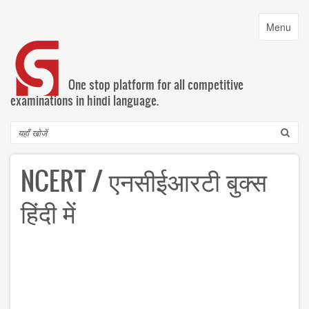
Skip
to
Toggle
Menu
main
navigatio
content
One stop platform for all competitive
examinations in hindi language.
Search
NCERT / एनसीईआरटी बुक्स
हिंदी में