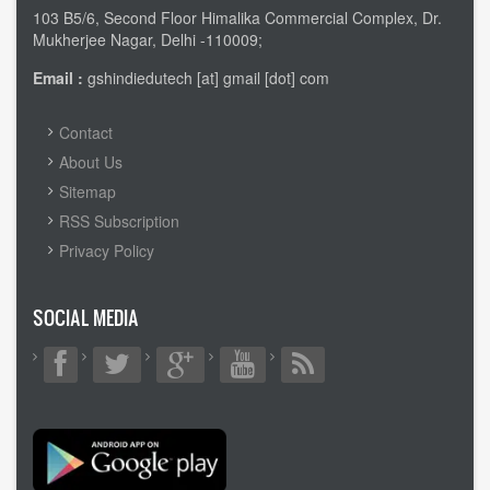
103 B5/6, Second Floor Himalika Commercial Complex, Dr.
Mukherjee Nagar, Delhi -110009;
Email :
gshindiedutech [at] gmail [dot] com
FOOTER
Contact
MENU
About Us
Sitemap
RSS Subscription
Privacy Policy
SOCIAL MEDIA